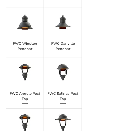
FWC Winston
FWC Danville
Pendant
Pendant
FWC Angelo Post
FWC Salinas Post
Top
Top