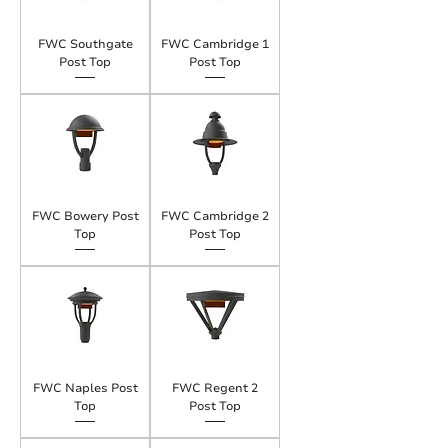
FWC Southgate
FWC Cambridge 1
Post Top
Post Top
FWC Bowery Post
FWC Cambridge 2
Top
Post Top
FWC Naples Post
FWC Regent 2
Top
Post Top